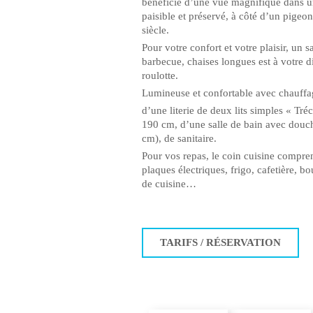
bénéficie d’une vue magnifique dans un
paisible et préservé, à côté d’un pige
siècle.
Pour votre confort et votre plaisir, un 
barbecue, chaises longues est à votre d
roulotte.
Lumineuse et confortable avec chauffag
d’une literie de deux lits simples « Tré
190 cm, d’une salle de bain avec douc
cm), de sanitaire.
Pour vos repas, le coin cuisine compr
plaques électriques, frigo, cafetière, bou
de cuisine…
TARIFS / RÉSERVATION