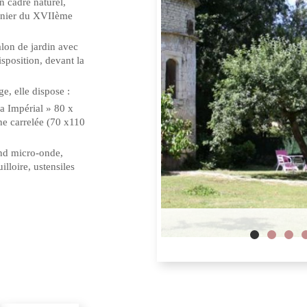
 cadre naturel,
onnier du XVIIème
salon de jardin avec
isposition, devant la
e, elle dispose :
ca Impérial » 80 x
he carrelée (70 x110
end micro-onde,
illoire, ustensiles